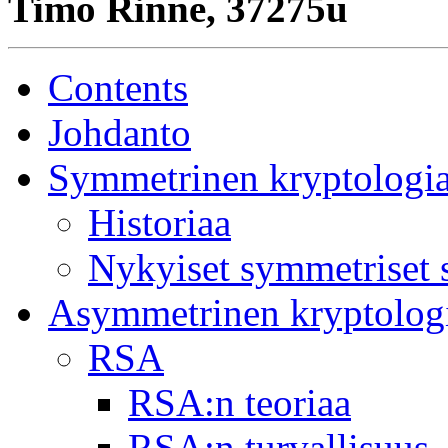
Timo Rinne, 37275u
Contents
Johdanto
Symmetrinen kryptologi
Historiaa
Nykyiset symmetriset s
Asymmetrinen kryptolog
RSA
RSA:n teoriaa
RSA:n turvallisuus